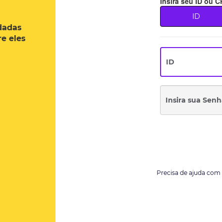
Insira seu ID ou 
Conheça nosso e-
ID
dadas
O Grupo Hinode desenvolve pro
e eles
qualidade em beleza e bem est
Next
que valoriza e respeita um co
mais exigente
Precisa de ajuda co