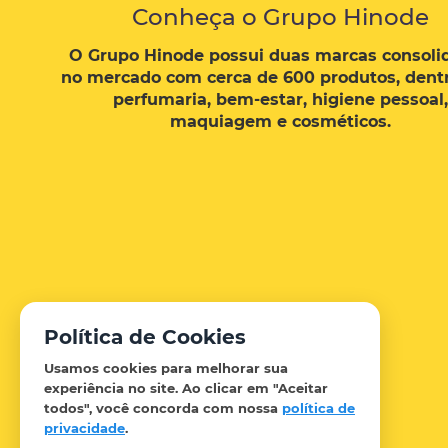
Conheça o Grupo Hinode
O Grupo Hinode possui duas marcas consoli
no mercado com cerca de 600 produtos, dentr
Previous
perfumaria, bem-estar, higiene pessoal,
maquiagem e cosméticos.
Política de Cookies
Usamos cookies para melhorar sua
experiência no site. Ao clicar em
"Aceitar
todos"
, você concorda com nossa
política de
privacidade
.