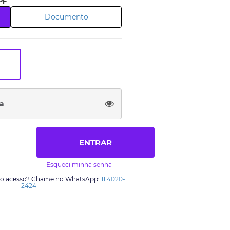
CPF
commerce
Seja
Documento
dutos de altíssima
Ao se cadastrar, v
ar e é uma empresa
de ganho que
nsumidor cada vez
oportunidade de 
.
mesma oportunid
ENTRAR
Esqueci minha senha
m o acesso? Chame no WhatsApp:
11 4020-
2424